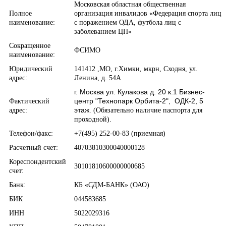
Московская областная общественная
Полное
организация инвалидов «Федерация спорта лиц
наименование:
с поражением ОДА, футбола лиц с
заболеванием ЦП»
Сокращенное
ФСИМО
наименование:
Юридический
141412 ,МО, г.Химки, мкрн, Сходня, ул.
адрес:
Ленина, д. 54А
г. Москва ул. Кулакова д. 20 к.1 Бизнес-
центр "Технопарк Орбита-2", ОДК-2, 5
Фактический
этаж
адрес:
. (Обязательно наличие паспорта для
проходной).
Телефон/факс:
+
7(495) 252-00-83 (приемная)
Расчетный счет:
40703810300040000128
Кореспондентский
30101810600000000685
счет:
Банк:
КБ «СДМ-БАНК» (ОАО)
БИК
044583685
ИНН
5022029316