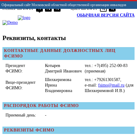
Официальный сайт Московской областной общественной организации инвалидов
A
A
A
Ц
Ц
РАЗМЕР ШРИФТА
ЦВЕТ ШРИФТА
«Федерация спорта лиц с поражением ОДА, футбола лиц с заболеванием ЦП»
ОБЫЧНАЯ ВЕРСИЯ САЙТА
Реквизиты, контакты
КОНТАКТНЫЕ ДАННЫЕ ДОЛЖНОСТНЫХ ЛИЦ
ФСИМО
Президент
Котырев
тел.: +7(495) 252-00-83
ФСИМО:
Дмитрий Иванович
(приемная)
Шихкеримова
тел.: +79261301587,
Вице-президент
Ирина
e-mail:
fsimo@mail.ru
(для
ФСИМО:
Владимировна
Шихкеримовой И.В.)
РАСПОРЯДОК РАБОТЫ ФСИМО
Приемный день:
-
РЕКВИЗИТЫ ФСИМО