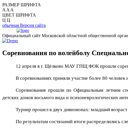
РАЗМЕР ШРИФТА
A
A
A
ЦВЕТ ШРИФТА
Ц
Ц
обычная Версия сайта
Официальный сайт Московской областной общественной орган
Соревнования по волейболу Специально
12 апреля в г. Щёлково МАУ ГПЩ ФОК прошли соре
В соревнованиях приняли участие более 80 человек
Соревнования прошли по Официальным летним спо
детских домов восьмого вида и психоневрологических инт
Турнир прошел в двух дивизионах: младший возраст д
По результатам состязаний итоги распределились с