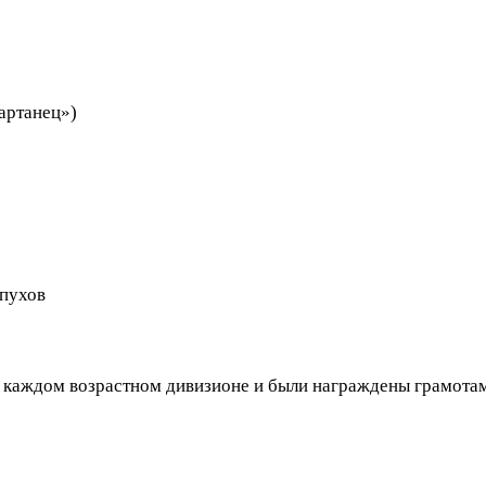
ртанец»)
рпухов
 каждом возрастном дивизионе и были награждены грамотам